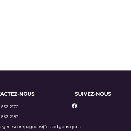
ACTEZ-NOUS
SUIVEZ-NOUS
 652-2170
 652-2182
llegedescompagnons@cssdd.gouv.qc.ca