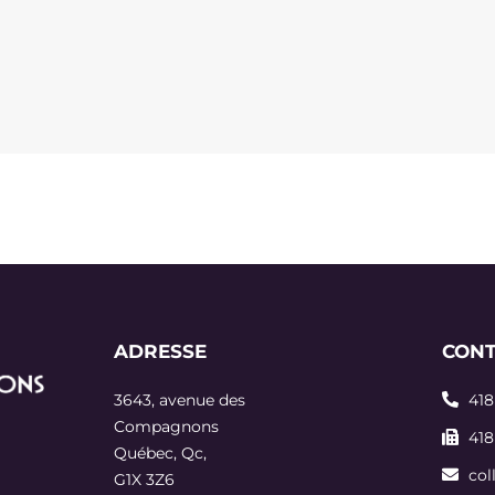
ADRESSE
CONT
3643, avenue des
418
Compagnons
418
Québec, Qc,
co
G1X 3Z6