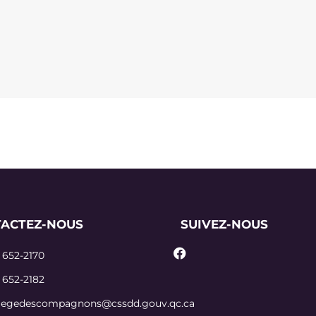
ACTEZ-NOUS
SUIVEZ-NOUS
 652-2170
 652-2182
llegedescompagnons@cssdd.gouv.qc.ca